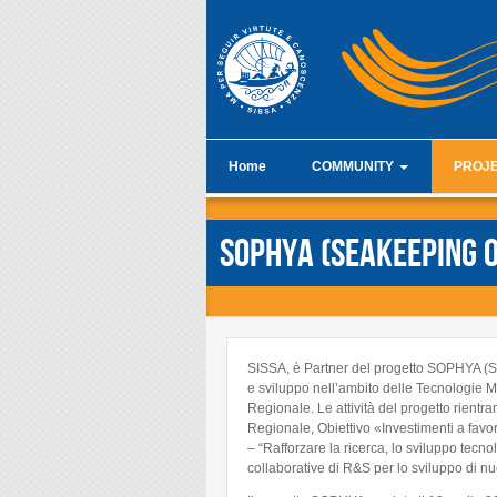
Skip to main content
Home
COMMUNITY
PROJ
Mathematics Area
Projects 
SOPHYA (Seakeeping O
PhD Course
Master th
Master in High Performance
Collabor
Computing
CSE soft
Master Degree in Data Science
SISSA, è Partner del progetto SOPHYA (Se
Fast Computing
e sviluppo nell’ambito delle Tecnologie M
Regionale. Le attività del progetto rientra
Video
Regionale, Obiettivo «Investimenti a favo
Other resources
– “Rafforzare la ricerca, lo sviluppo tecno
collaborative di R&S per lo sviluppo di nuo
News and Press Review