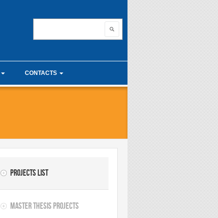
nnovating with ma
Search
Search form
CONTACTS
unior Seminars
Useful links
 Calculus Seminars
Projects list
Master thesis projects