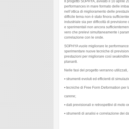
Il progetto SOPHYA, avviato il 10 aprile 2
Blog
performances in mare formato delle imbarc
nell’ottica di miglioramento delle prestaz
Instagram
difficile tema non è stato finora sufficien
Facebook
industriale sia per difficoltà di previsio
e sperimentali non ancora sufficientemente a
Linkedin
vero che prelevi simultaneamente i paramet
correlazione con le onde.
SOPHYA vuole migliorare le performance 
sperimentare nuove tecniche di previsione
prestazioni per migliorare così seakindl
plananti.
Nelle fasi del progetto verranno utilizzati,
• strumenti evoluti ed efficienti di simul
• tecniche di Free Form Deformation per la
carene;
• dati previsionali e retrospettivi di moto
• strumenti di analisi e correlazione dei da