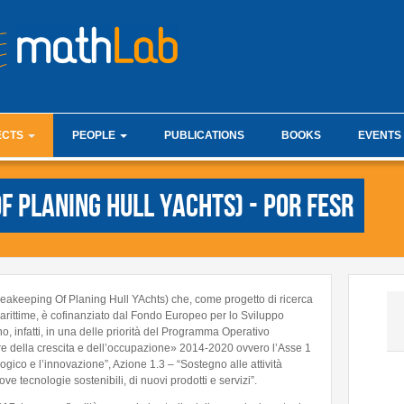
mathLab i
ECTS
PEOPLE
PUBLICATIONS
BOOKS
EVENTS
list
Faculty
Analysis J
f Planing Hull YAchts) - POR FESR
esis projects
Research Staff
Fractional
ations
Administration
ware
PhD Students
Internships & hosts
akeeping Of Planing Hull YAchts) che, come progetto di ricerca
Alumni
arittime, è cofinanziato dal Fondo Europeo per lo Sviluppo
no, infatti, in una delle priorità del Programma Operativo
Master Students
re della crescita e dell’occupazione» 2014-2020 ovvero l’Asse 1
logico e l’innovazione”, Azione 1.3 – “Sostegno alle attività
External Collaborators
ve tecnologie sostenibili, di nuovi prodotti e servizi”.
Former Members