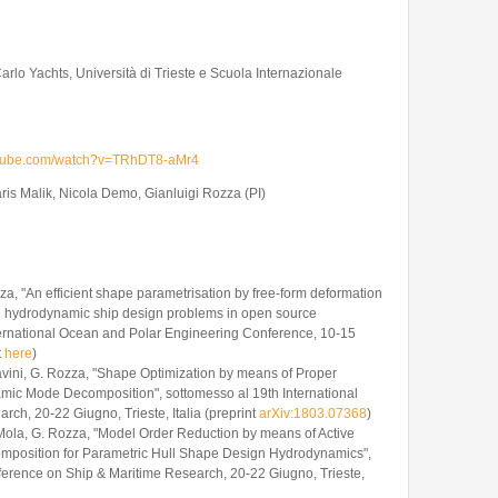
lo Yachts, Università di Trieste e Scuola Internazionale
utube.com/watch?v=TRhDT8-aMr4
 Malik, Nicola Demo, Gianluigi Rozza (PI)
za, "An efficient shape parametrisation by free-form deformation
l hydrodynamic ship design problems in open source
ternational Ocean and Polar Engineering Conference, 10-15
t
here
)
avini, G. Rozza, "Shape Optimization by means of Proper
ic Mode Decomposition", sottomesso al 19th International
ch, 20-22 Giugno, Trieste, Italia (preprint
arXiv:1803.07368
)
 Mola, G. Rozza, "Model Order Reduction by means of Active
osition for Parametric Hull Shape Design Hydrodynamics",
ference on Ship & Maritime Research, 20-22 Giugno, Trieste,